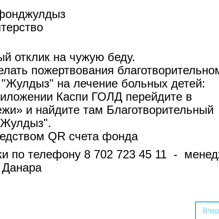
фонджулдыз
терство
й отклик на чужую беду.
елать пожертвования благотворительно
"Жулдыз" на лечение больных детей:
риложении Каспи ГОЛД перейдите в
жи» и найдите там Благотворительный
"Жулдыз".
редством QR счета фонда
и по телефону 8 702 723 45 11 - мене
 Данара
Впе