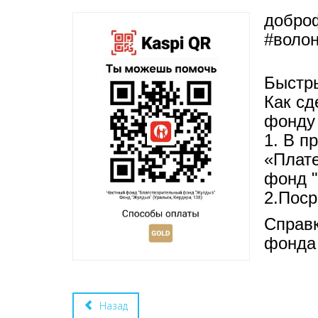
добро
#волон
Быстры
Как сд
фонду 
1. В п
«Плате
фонд 
2.Пос
Справк
фонда
Назад