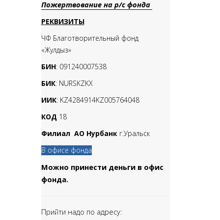
Пожертвование на р/с фонда
РЕКВИЗИТЫ
ЧФ Благотворительный фонд
«Жулдыз»
БИН
: 091240007538
БИК
: NURSKZKX
ИИК
: KZ4284914KZ005764048
КОД
18
Филиал АО Нурбанк
г.Уральск
В офисе фонда
Можно принести деньги в офис
фонда.
Прийти надо по адресу: