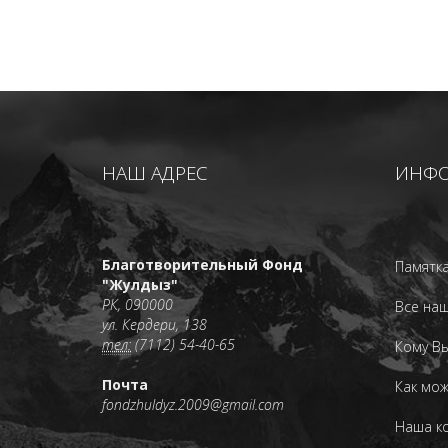
НАШ АДРЕС
ИНФ
Благотворительный Фонд
Памятка
"Жулдыз"
РК, 090000
Все наш
ул. Кердери, 138
тел:
(7112) 54-40-65
Кому В
Почта
Как мо
fondzhuldyz.2009@gmail.com
Наша к