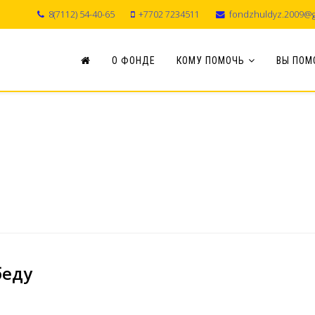
8(7112) 54-40-65
+7702 7234511
fondzhuldyz.2009@g
О ФОНДЕ
КОМУ ПОМОЧЬ
ВЫ ПОМ
беду