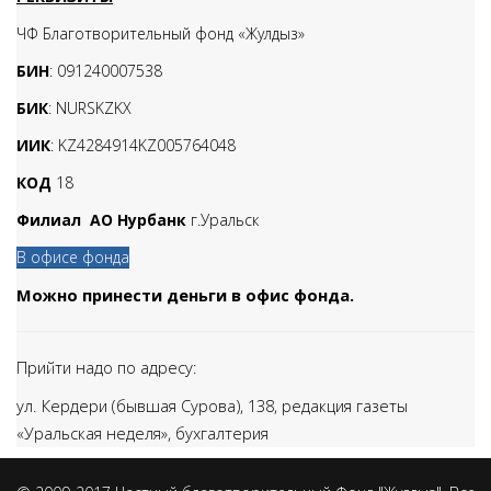
ЧФ Благотворительный фонд «Жулдыз»
БИН
: 091240007538
БИК
: NURSKZKX
ИИК
: KZ4284914KZ005764048
КОД
18
Филиал АО Нурбанк
г.Уральск
В офисе фонда
Можно принести деньги в офис фонда.
Прийти надо по адресу:
ул. Кердери (бывшая Сурова), 138,
редакция газеты
«Уральская неделя», бухгалтерия