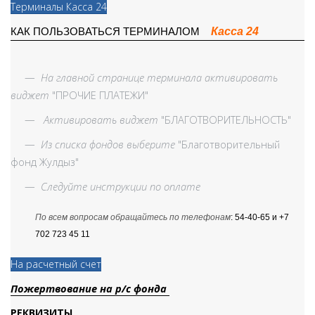
Терминалы Касса 24
Касса 24
КАК ПОЛЬЗОВАТЬСЯ ТЕРМИНАЛОМ
—
На главной странице терминала активировать
виджет
"ПРОЧИЕ ПЛАТЕЖИ"
—
Активировать виджет
"БЛАГОТВОРИТЕЛЬНОСТЬ"
—
Из списка фондов выберите
"Благотворительный
фонд Жулдыз"
—
Следуйте инструкции по оплате
По всем вопросам обращайтесь по телефонам
: 54-40-65 и +7
702 723 45 11
На расчетный счет
Пожертвование на р/с фонда
РЕКВИЗИТЫ