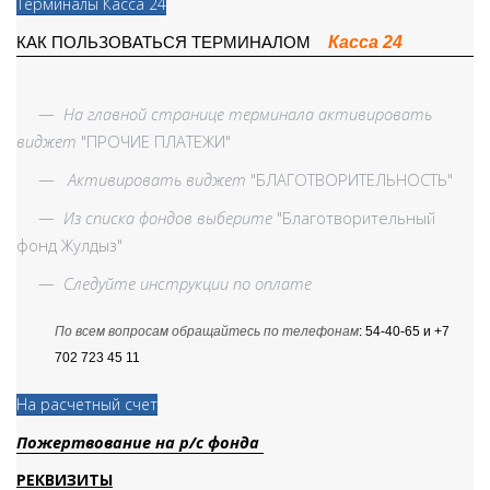
Терминалы Касса 24
Касса 24
КАК ПОЛЬЗОВАТЬСЯ ТЕРМИНАЛОМ
—
На главной странице терминала активировать
виджет
"ПРОЧИЕ ПЛАТЕЖИ"
—
Активировать виджет
"БЛАГОТВОРИТЕЛЬНОСТЬ"
—
Из списка фондов выберите
"Благотворительный
фонд Жулдыз"
—
Следуйте инструкции по оплате
По всем вопросам обращайтесь по телефонам
: 54-40-65 и +7
702 723 45 11
На расчетный счет
Пожертвование на р/с фонда
РЕКВИЗИТЫ