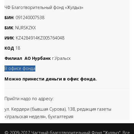
ЧФ Благотворительный фонд «Жулдыз»
БИН
: 091240007538
БИК
: NURSKZKX
ИИК
: KZ4284914KZ005764048
КОД
18
Филиал АО Нурбанк
г.Уральск
В офисе фонда
Можно принести деньги в офис фонда.
Прийти надо по адресу:
ул. Кердери (бывшая Сурова), 138,
редакция газеты
«Уральская неделя», бухгалтерия
© 2009-2017 Частный благотворительный Фонд "Жулдыз". Все