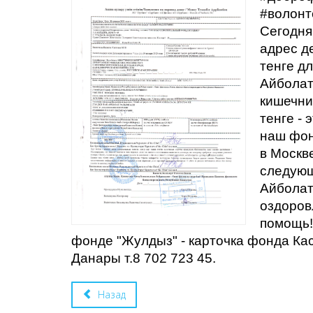
#волонт
Сегодня
адрес д
тенге д
Айболат
кишечни
тенге -
наш фон
в Москв
следующ
Айболат
оздоров
помощь!
фонде "Жулдыз" - карточка фонда Ка
Данары т.8 702 723 45.
Назад