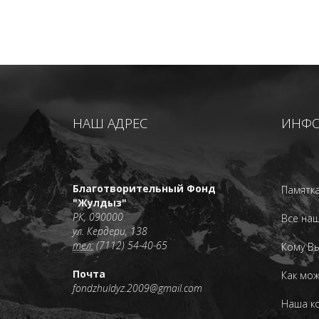
НАШ АДРЕС
ИНФ
Благотворительный Фонд
Памятка
"Жулдыз"
РК, 090000
Все наш
ул. Кердери, 138
тел:
(7112) 54-40-65
Кому В
Почта
Как мо
fondzhuldyz.2009@gmail.com
Наша к