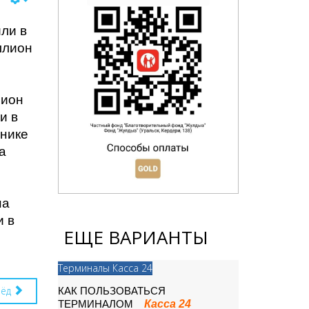
ли в
ллион
лион
и в
инике
а
на
и в
ЕЩЕ ВАРИАНТЫ
Терминалы Касса 24
рёд
КАК ПОЛЬЗОВАТЬСЯ
Касса 24
ТЕРМИНАЛОМ