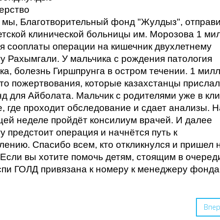
ерство
 мы, Благотворительный фонд "Жулдыз", отправи
етской клинической больницы им. Морозова 1 ми
ля сооплаты операции на кишечник двухлетнему
у Рахымгали. У мальчика с рождения патология
ка, болезнь Гиршпрунга в остром течении. 1 мил
 это пожертвования, которые казахстанцы прислал
д для Айболата. Мальчик с родителями уже в кл
е, где проходит обследование и сдает анализы. Н
ей неделе пройдёт консилиум врачей. И далее
у предстоит операция и начнётся путь к
лению. Спасибо всем, кто откликнулся и пришел 
Если вы хотите помочь детям, стоящим в очеред
спи ГОЛД привязана к номеру к менеджеру фонда
Впе