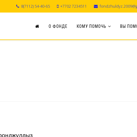
8(7112) 54-40-65
+7702 7234511
fondzhuldyz.2009@g
О ФОНДЕ
КОМУ ПОМОЧЬ
ВЫ ПОМ
фонджулдыз