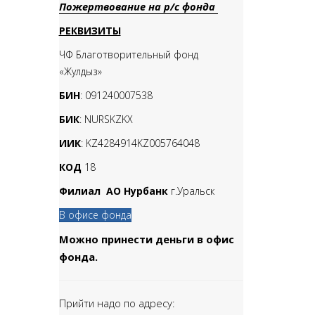
Пожертвование на р/с фонда
РЕКВИЗИТЫ
ЧФ Благотворительный фонд
«Жулдыз»
БИН
: 091240007538
БИК
: NURSKZKX
ИИК
: KZ4284914KZ005764048
КОД
18
Филиал АО Нурбанк
г.Уральск
В офисе фонда
Можно принести деньги в офис
фонда.
Прийти надо по адресу: