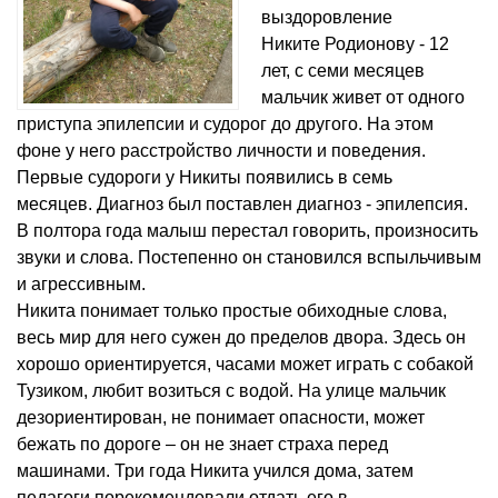
выздоровление
Никите Родионову - 12
лет, с семи месяцев
мальчик живет от одного
приступа эпилепсии и судорог до другого. На этом
фоне у него расстройство личности и поведения.
Первые судороги у Никиты появились в семь
месяцев. Диагноз был поставлен диагноз - эпилепсия.
В полтора года малыш перестал говорить, произносить
звуки и слова. Постепенно он становился вспыльчивым
и агрессивным.
Никита понимает только простые обиходные слова,
весь мир для него сужен до пределов двора. Здесь он
хорошо ориентируется, часами может играть с собакой
Тузиком, любит возиться с водой. На улице мальчик
дезориентирован, не понимает опасности, может
бежать по дороге – он не знает страха перед
машинами. Три года Никита учился дома, затем
педагоги порекомендовали отдать его в