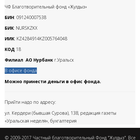
ЧФ Благотворительный фонд «Жулдыз»
БИН
: 091240007538
БИК
: NURSKZKX
ИИК
: KZ4284914KZ005764048
КОД
18
Филиал АО Нурбанк
г.Уральск
В офисе фонда
Можно принести деньги в офис фонда.
Прийти надо по адресу:
ул. Кердери (бывшая Сурова), 138,
редакция газеты
«Уральская неделя», бухгалтерия
© 2009-2017 Частный благотворительный Фонд "Жулдыз". Все