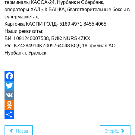
терминалы КАССА-24, Нурбанк и Сбербанк,
операторы ХАЛЫК БАНКА, благотворительные боксы в
супермаркетах,
Карточка КАСПИ ГОЛД- 5169 4971 8455 4065
Наши реквизиты:
БИН 091240007538, БИК: NURSKZKX
Р/с: KZ4284914KZ005764048 КОД 18, ф
илиал АО
Нурбанк г. Уральск
Facebook
Twitter
VK
Odnoklassniki
Share
Назад
Вперёд