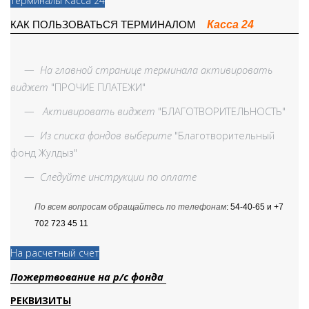
Терминалы Касса 24
Касса 24
КАК ПОЛЬЗОВАТЬСЯ ТЕРМИНАЛОМ
—
На главной странице терминала активировать
виджет
"ПРОЧИЕ ПЛАТЕЖИ"
—
Активировать виджет
"БЛАГОТВОРИТЕЛЬНОСТЬ"
—
Из списка фондов выберите
"Благотворительный
фонд Жулдыз"
—
Следуйте инструкции по оплате
По всем вопросам обращайтесь по телефонам
: 54-40-65 и +7
702 723 45 11
На расчетный счет
Пожертвование на р/с фонда
РЕКВИЗИТЫ